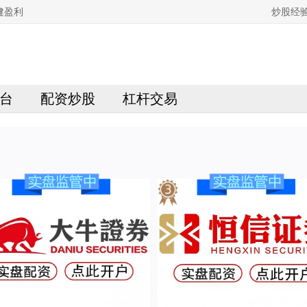
健盈利
炒股经
台
配资炒股
杠杆交易