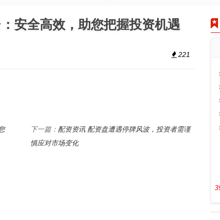
台：安全高效，助您把握投资机遇
221
您
配资资讯 配资盘遭遇停牌风波，投资者需谨
下一篇：
慎应对市场变化
3