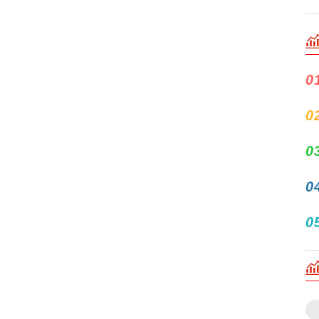
0
0
0
0
0