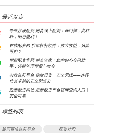
最近发表
专业炒股配资 期货线上配资：低门槛，高杠
1
杆，助您盈利！
在线配资网 股市杠杆软件：放大收益，风险
2
可控？
期权配资官网 期金管家：您的贴心金融助
3
手，轻松管理期货与黄金
实盘杠杆平台 稳健投资，安全无忧——选择
4
信誉卓越的安全配资公
股票配资网址 最新配资平台官网查询入口 |
5
安全可靠
标签列表
股票百倍杠杆平台
配资炒股