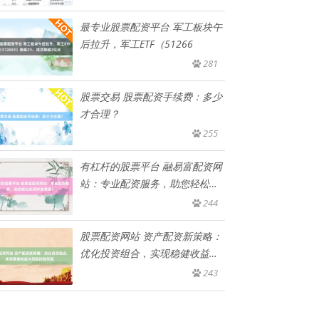
最专业股票配资平台 军工板块午
后拉升，军工ETF（51266
281
股票交易 股票配资手续费：多少
才合理？
255
有杠杆的股票平台 融易富配资网
站：专业配资服务，助您轻松实
现
244
股票配资网站 资产配资新策略：
优化投资组合，实现稳健收益与
风
243