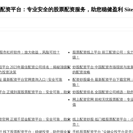
配资平台：专业安全的股票配资服务，助您稳健盈利 Site
 股市杠杆软件：放大收益，风险可控？
股票配资线上平台 前三配资公司：实
级！
平台 2023年最佳配资公司排名：揭秘顶级配
炒股配资平台 中国配资市场现状与发
力投资决策
的配资攻略
 最新配资平台官网查询入口 | 安全可靠
配资炒股爆仓 最新配资平台下载官网
验！
平台 正规到屋股票配资平台：安全可靠，助您
炒股配资排名 全国配资公司精选：助
网上配资官网 前程无忧股票配资：专
值
资官网 正规千层金配资平台：安全可靠，助您
线上配资炒股 低门槛股票配资平台：
市！
杆 线下股票配资平台：稳健投资，助您掘金股
手机股票配资平台 “众融众投平台是