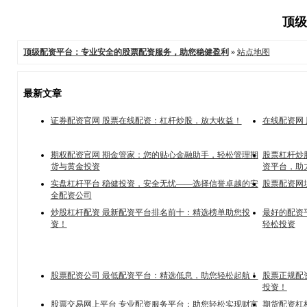
顶级
顶级配资平台：专业安全的股票配资服务，助您稳健盈利
»
站点地图
最新文章
证券配资官网 股票在线配资：杠杆炒股，放大收益！
在线配资网
期权配资官网 期金管家：您的贴心金融助手，轻松管理期
股票杠杆炒股
货与黄金投资
资平台，助
实盘杠杆平台 稳健投资，安全无忧——选择信誉卓越的安
股票配资网址
全配资公司
炒股杠杆配资 最新配资平台排名前十：精选榜单助您投
最好的配资
资！
轻松投资
股票配资公司 最低配资平台：精选低息，助您轻松起航！
股票正规配
投资！
股票交易网上平台 专业配资服务平台：助您轻松实现财富
期货配资杠