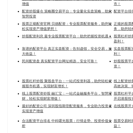
增值
市！
配资炒股爆仓 策略圈交易平台：专业量化实盘策略，助您
配资平台排
智慧投资
股票正规配资官网 贝德配资：专业股票配资服务，助您轻
正规的股票
松实现资产增值梦想！
务，助您轻
炒股配资利息 最专业股票配资平台：助您把握投资机遇！
股票杠杆炒
盈利！
靠谱的配资平台 真正实盘配资：告别虚假，安全交易，放
实盘股票配
大收益！
利！
民间配资盘 真实配资平台网址精选，安全可靠！
炒股股票平
资！
股票杠杆炒股 聚股盘平台：一站式投资利器，助您轻松把
线上配资炒
握股市机遇，实现财富增长！
高效决策、
线上股票配资炒股 融汇宝：一站式金融服务平台，智慧理
股票杠杆平
财，轻松实现财富增值！
开启港股投
最好的配资公司 深圳股指期货配资服务，专业助力投资者
在线股票开
实现资产增值
合法配资平台排名 中科曙光股票：行情走势、投资价值分
股票交易时
析
益！