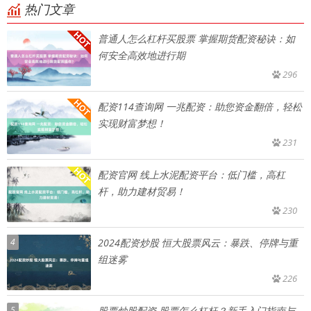
热门文章
普通人怎么杠杆买股票 掌握期货配资秘诀：如
何安全高效地进行期
296
配资114查询网 一兆配资：助您资金翻倍，轻松
实现财富梦想！
231
配资官网 线上水泥配资平台：低门槛，高杠
杆，助力建材贸易！
230
4
2024配资炒股 恒大股票风云：暴跌、停牌与重
组迷雾
226
5
股票炒股配资 股票怎么杠杆？新手入门指南与