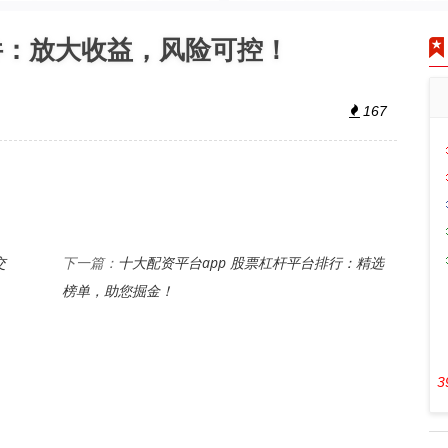
件：放大收益，风险可控！
167
交
十大配资平台app 股票杠杆平台排行：精选
下一篇：
榜单，助您掘金！
3