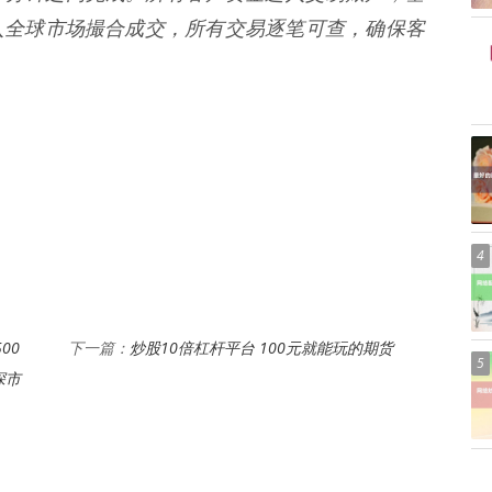
入全球市场撮合成交，所有交易逐笔可查，确保客
4
00
炒股10倍杠杆平台 100元就能玩的期货
下一篇：
5
深市