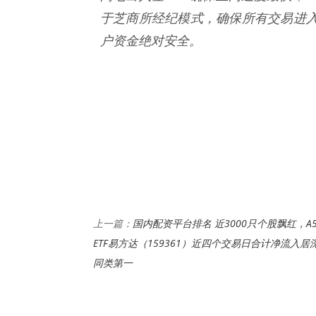
于芝商所经纪模式，确保所有交易进
户资金绝对安全。
国内配资平台排名 近3000只个股飘红，A5
上一篇：
ETF易方达（159361）近四个交易日合计净流入居
同类第一