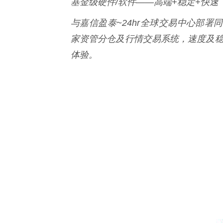
基金级硬件/软件——高端+稳定+快速
与嘉信盈泰~24hr全球交易中心部
家资管分仓及行情交易系统，速度及稳
体验。