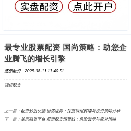
最专业股票配资 国尚策略：助您企
业腾飞的增长引擎
盛鹏配资
2025-08-11 13:40:51
顶级配资
配资炒股优选 国盛证券：深度研报解读与投资策略分析
上一篇：
股票融资平台 股票配资预警线：风险警示与应对策略
下一篇：