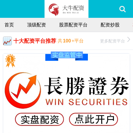
首页
顶级配资
股票配资平台
配资炒股
十大配资平台推荐
更多配资平台
共
100
+平台