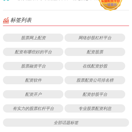
标签列表
股票网上配资
网络炒股杠杆平台
配资有哪些好的平台
配资股票
股票融资平台
在线配资炒股
配资软件
股票配资公司排名榜
配资开户
配资炒股平台
有实力的股票杠杆平台
专业股票配资利息
全部话题标签