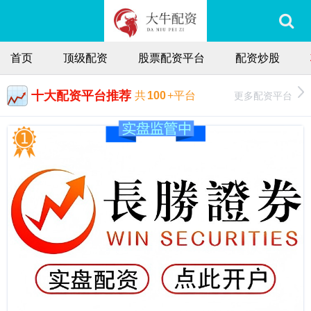
首页
顶级配资
股票配资平台
配资炒股
十大配资平台推荐
更多配资平台
共
100
+平台