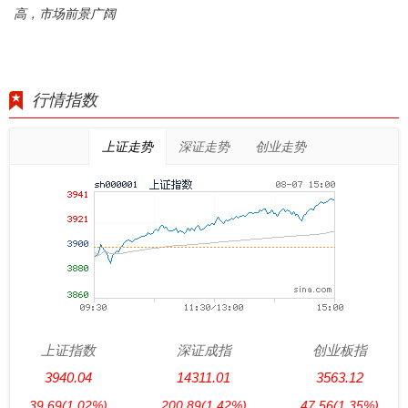
高，市场前景广阔
行情指数
上证走势
深证走势
创业走势
上证指数
深证成指
创业板指
3940.04
14311.01
3563.12
39.69
(1.02%)
200.89
(1.42%)
47.56
(1.35%)