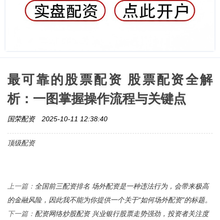
最可靠的股票配资 股票配资全解
析：一图掌握操作流程与关键点
国荣配资
2025-10-11 12:38:40
顶级配资
全国前三配资排名 场外配资是一种违法行为，会带来极高
上一篇：
的金融风险，因此我不能为你提供一个关于“如何场外配资”的标题。
配资网络炒股配资 兴业银行股票走势强劲，投资者关注度
下一篇：