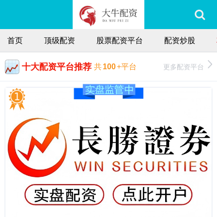
首页
顶级配资
股票配资平台
配资炒股
十大配资平台推荐
更多配资平台
共
100
+平台