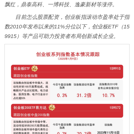
飘红，鼎泰高科、一博科技、逸豪新材等涨停。
目前怎么股票配资，创业板指滚动市盈率处于指
数2010年发布以来的11%分位以下，创业板ETF（15
9915）等产品可助力投资者布局创新成长企业。