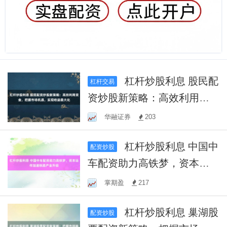
杠杆炒股利息 股民配
杠杆交易
资炒股新策略：高效利用资
金，把握市场机遇，实现收
华融证券
203
益最大化
杠杆炒股利息 中国中
配资炒股
车配资助力高铁梦，资本运
作加速铁路产业升级
掌期盈
217
杠杆炒股利息 巢湖股
配资炒股