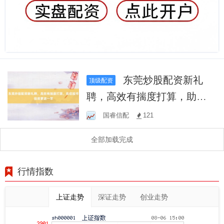
东莞炒股配资新礼
顶级配资
聘，高效有揣度打算，助您
股市投资更进一竿
国睿信配
121
全部加载完成
行情指数
上证走势
深证走势
创业走势