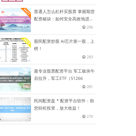
普通人怎么杠杆买股票 掌握期货
配资秘诀：如何安全高效地进行
期
296
股民配资炒股 AI芯片第一股，上
榜！
283
最专业股票配资平台 军工板块午
后拉升，军工ETF（51266
281
民间配资盘 * 配资平台软件：助
您轻松投资，放大收益！
276