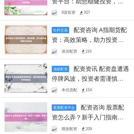
资平台：助您稳健投资，实
现财富增值！
8喜投资
207
配资咨询 A指期货配
杠杆交易
资：高效策略，助力投资者
把握市场机遇
迷涂配资
116
配资资讯 配资盘遭遇
顶级配资
停牌风波，投资者需谨慎应
对市场变化
本信选配
154
配资咨询 股票配
股票配资平台
资怎么弄？新手入门指南，
快速了解！
顺发配资
209