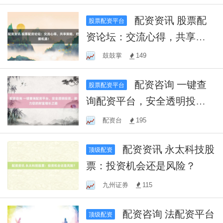
配资资讯 股票配
股票配资平台
资论坛：交流心得，共享策
略，把握机遇！
鼓鼓掌
149
配资咨询 一键查
股票配资平台
询配资平台，安全透明投
资，助力您的财富增长之路
配资台
195
配资资讯 永太科技股
顶级配资
票：投资机会还是风险？
九州证券
115
配资咨询 法配资平台
顶级配资