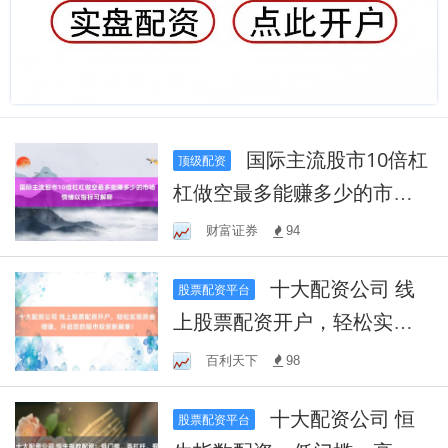
国际主流股市10倍杠
顶级配资
杠做空最多能赚多少的市场
情绪以指标可解释
财富证券
94
十大配资公司 线
股票配资平台
上股票配资开户，轻松实现
资金增值，开启您的股市投
百利天下
98
资新篇章！
十大配资公司 恒
股票配资平台