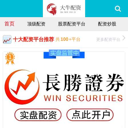
首页
顶级配资
股票配资平台
配资炒股
十大配资平台推荐
更多配资平台
共
100
+平台