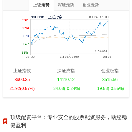
上证走势
深证走势
创业走势
上证指数
深证成指
创业板指
3900.35
14110.12
3515.56
21.92
(0.57%)
-34.08
(-0.24%)
-19.58
(-0.55%)
顶级配资平台：专业安全的股票配资服务，助您稳
健盈利