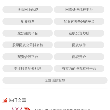
股票网上配资
网络炒股杠杆平台
配资股票
配资有哪些好的平台
股票融资平台
在线配资炒股
股票配资公司排名榜
配资软件
配资炒股平台
配资开户
专业股票配资利息
有实力的股票杠杆平台
全部话题标签
热门文章