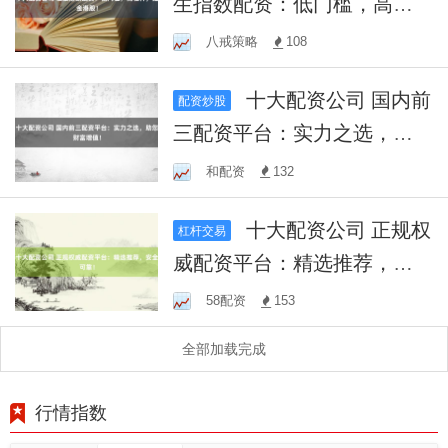
生指数配资：低门槛，高杠
杆，掘金港股！
八戒策略
108
十大配资公司 国内前
配资炒股
三配资平台：实力之选，助
您财富增值！
和配资
132
十大配资公司 正规权
杠杆交易
威配资平台：精选推荐，安
全可靠！
58配资
153
全部加载完成
行情指数